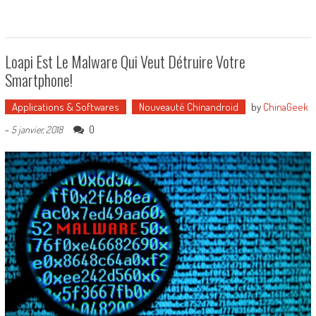
Loapi Est Le Malware Qui Veut Détruire Votre
Smartphone!
Applications & Softwares
Nouveauté Chinandroid
by
ChinaGeek
-
0
5 janvier, 2018