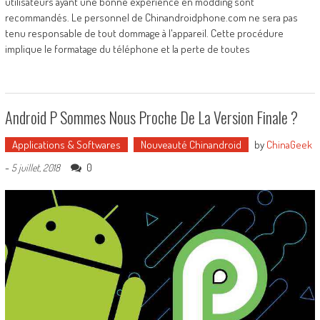
utilisateurs ayant une bonne expérience en modding sont
recommandés. Le personnel de Chinandroidphone.com ne sera pas
tenu responsable de tout dommage à l'appareil. Cette procédure
implique le formatage du téléphone et la perte de toutes
Android P Sommes Nous Proche De La Version Finale ?
Applications & Softwares
Nouveauté Chinandroid
by
ChinaGeek
-
0
5 juillet, 2018