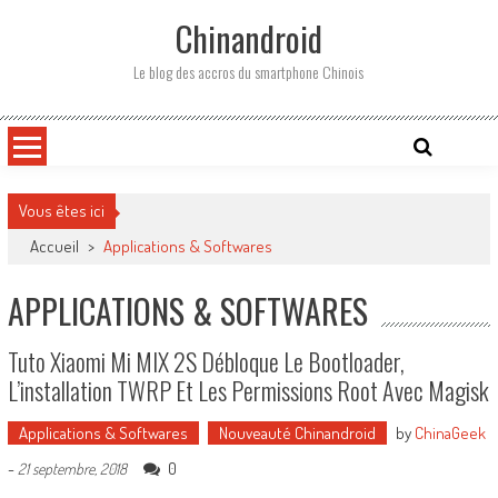
Skip
Chinandroid
to
content
Le blog des accros du smartphone Chinois
Vous êtes ici
Accueil
>
Applications & Softwares
APPLICATIONS & SOFTWARES
Tuto Xiaomi Mi MIX 2S Débloque Le Bootloader,
L’installation TWRP Et Les Permissions Root Avec Magisk
Applications & Softwares
Nouveauté Chinandroid
by
ChinaGeek
-
0
21 septembre, 2018