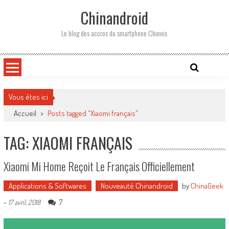
Skip
Chinandroid
to
content
Le blog des accros du smartphone Chinois
Vous êtes ici
Accueil
>
Posts tagged "Xiaomi français"
TAG: XIAOMI FRANÇAIS
Xiaomi Mi Home Reçoit Le Français Officiellement
Applications & Softwares
Nouveauté Chinandroid
by
ChinaGeek
-
7
17 avril, 2018