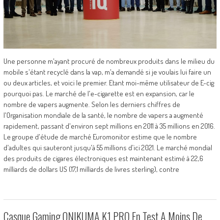
Une personne m'ayant procuré de nombreux produits dans le milieu du
mobile s'étant recyclé dans la vap, m'a demandé si je voulais lui faire un
ou deux articles, et voici le premier. Etant moi-même utilisateur de E-cig
pourquoi pas. Le marché de l'e-cigarette est en expansion, car le
nombre de vapers augmente. Selon les derniers chiffres de
l'Organisation mondiale de la santé, le nombre de vapers a augmenté
rapidement, passant d'environ sept millions en 2011 à 35 millions en 2016.
Le groupe d'étude de marché Euromonitor estime que le nombre
d'adultes qui sauteront jusqu'à 55 millions d'ici 2021. Le marché mondial
des produits de cigares électroniques est maintenant estimé à 22,6
milliards de dollars US (17,1 milliards de livres sterling), contre
Casque Gaming ONIKUMA K1 PRO En Test A Moins De