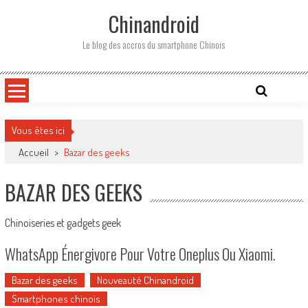
Skip
Chinandroid
to
content
Le blog des accros du smartphone Chinois
Vous êtes ici
Accueil
>
Bazar des geeks
BAZAR DES GEEKS
Chinoiseries et gadgets geek
WhatsApp Énergivore Pour Votre Oneplus Ou Xiaomi.
Bazar des geeks
Nouveauté Chinandroid
Smartphones chinois