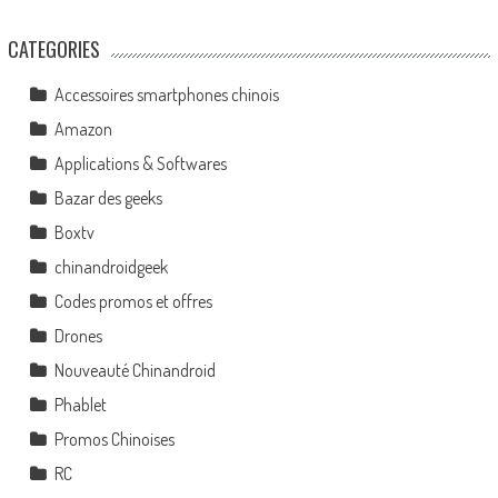
navigation
CATEGORIES
Accessoires smartphones chinois
Amazon
Applications & Softwares
Bazar des geeks
Boxtv
chinandroidgeek
Codes promos et offres
Drones
Nouveauté Chinandroid
Phablet
Promos Chinoises
RC