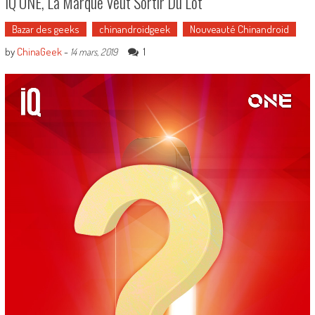
IQ ONE, La Marque Veut Sortir Du Lot
Bazar des geeks
chinandroidgeek
Nouveauté Chinandroid
by
ChinaGeek
-
1
14 mars, 2019