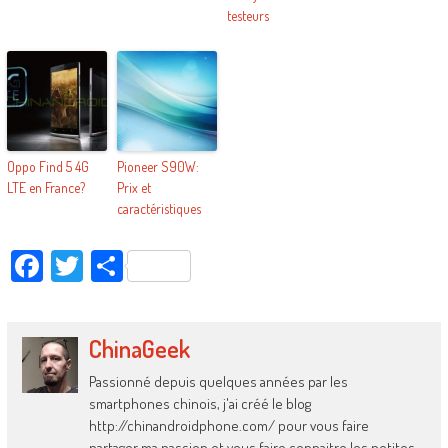
testeurs
Oppo Find 5 4G
Pioneer S90W:
LTE en France?
Prix et
caractéristiques
Facebook
Twitter
Partager
ChinaGeek
Passionné depuis quelques années par les
smartphones chinois, j'ai créé le blog
http://chinandroidphone.com/ pour vous faire
partager ma passion et vous faire connaitre les petites