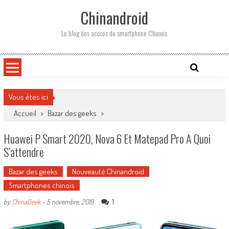
Skip
Chinandroid
to
content
Le blog des accros du smartphone Chinois
Vous êtes ici
Accueil
>
Bazar des geeks
>
Huawei P Smart 2020, Nova 6 Et Matepad Pro A Quoi
S’attendre
Bazar des geeks
Nouveauté Chinandroid
Smartphones chinois
1
by
ChinaGeek
-
5 novembre, 2019