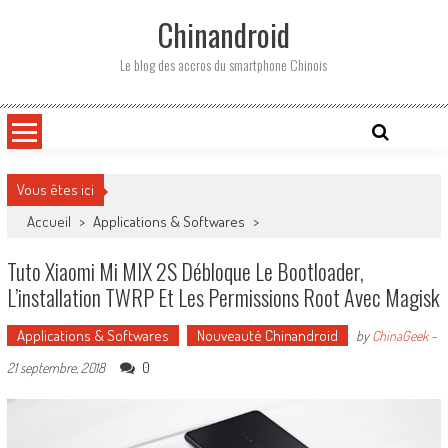
Skip
Chinandroid
to
content
Le blog des accros du smartphone Chinois
Vous êtes ici
Accueil
>
Applications & Softwares
>
Tuto Xiaomi Mi MIX 2S Débloque Le Bootloader,
L’installation TWRP Et Les Permissions Root Avec Magisk
Applications & Softwares
Nouveauté Chinandroid
by
ChinaGeek
-
0
21 septembre, 2018