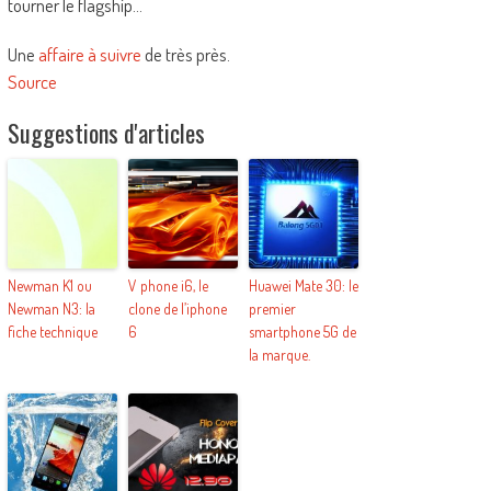
tourner le flagship…
Une
affaire à suivre
de très près.
Source
Suggestions d'articles
Newman K1 ou
V phone i6, le
Huawei Mate 30: le
Newman N3: la
clone de l’iphone
premier
fiche technique
6
smartphone 5G de
la marque.