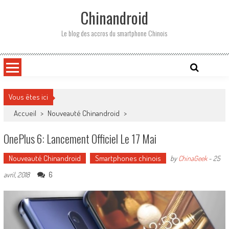
Skip
Chinandroid
to
content
Le blog des accros du smartphone Chinois
Vous êtes ici
Accueil
>
Nouveauté Chinandroid
>
OnePlus 6: Lancement Officiel Le 17 Mai
Nouveauté Chinandroid
Smartphones chinois
by
ChinaGeek
-
25
6
avril, 2018