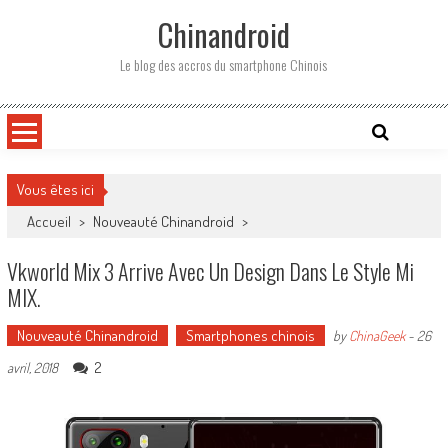
Skip
Chinandroid
to
content
Le blog des accros du smartphone Chinois
Vous êtes ici
Accueil
>
Nouveauté Chinandroid
>
Vkworld Mix 3 Arrive Avec Un Design Dans Le Style Mi
MIX.
Nouveauté Chinandroid
Smartphones chinois
by
ChinaGeek
-
26
2
avril, 2018