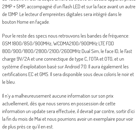
21MP + 5MP, accompagné d’un flash LED et sur la face avant un autre
de 13MP. Le lecteur d’empreintes digitales sera intégré dans le
bouton Home en façade.
Pour le reste des specs nous retrouvons les bandes de fréquence:
GSM 1800/850/900MHz, WCDMA2100/900MHz LTE FDD
800/900/1800/2800/2100/2600MHz Dual Sim, le face ID, le Fast
charge 9V/2A et une connectique de type C, l’OTA et OTG, et un
système d’exploitation basé sur Android 7.0. Il aura également les
certifications EC et GMS. Il sera disponible sous deux coloris le noir et
le bleu.
Il n’y a malheureusement aucune information sur son prix
actuellement, dés que nous serons en possession de cette
information un update sera effectuée, il devrait par contre, sortir d’ici
la fin du mois de Mai et nous pourrions avoir un exemplaire pour voir
de plus près ce qu’il en est.