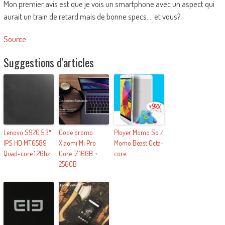
Mon premier avis est que je vois un smartphone avec un aspect qui
aurait un train de retard mais de bonne specs…. et vous?
Source
Suggestions d'articles
Lenovo S920 5.3″
Code promo
Ployer Momo So /
IPS HD MT6589
Xiaomi Mi Pro
Momo Beast Octa-
Quad-core 1.2Ghz
Core i7 16GB +
core
256GB