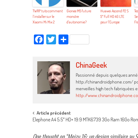
TWRP tuto comment
Gionee M5 future
Huawei Ascend P2 S
Te
l’installer sur le
monstre
5″ Full HD 4G LTE
Se
Xiaomi Mi Mix 2
d’autonomie?
pour l’Europe
Fr
Facebook
Twitter
Partager
ChinaGeek
Passionné depuis quelques années
http://chinandroidphone.com/ pour
merveilles high tech fabriquées e
http://www.chinandroidphone.c
Post
Article précédent
Elephone A4 5.5″ HD+ 19:9 MTK6739 3Go Ram 16Go Ro
navigation
One thought on “
Meizu 16: un design similaire au