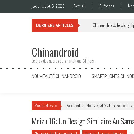
Skip
jeudi, août 6, 2026
Accueil
A Propos
Not
to
content
Chinandroid, le blog Hi
DERNIERS ARTICLES
Chinandroid
Le blog des accros du smartphone Chinois
NOUVEAUTÉ CHINANDROID
SMARTPHONES CHINOI
Vous êtes ici
Accueil
>
Nouveauté Chinandroid
>
Meizu 16: Un Design Similaire Au Sam
Nouveauté Chinandroid
Smartphones chinois
by