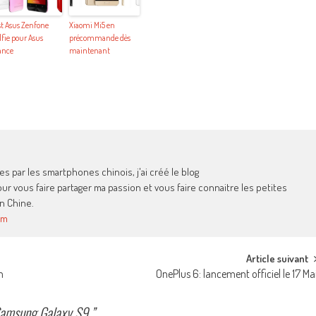
st Asus Zenfone
Xiaomi Mi5 en
lfie pour Asus
précommande dès
ance
maintenant
 par les smartphones chinois, j'ai créé le blog
 vous faire partager ma passion et vous faire connaitre les petites
n Chine.
om
Article suivant
m
OnePlus 6: lancement officiel le 17 Ma
 Samsung Galaxy S9.
”