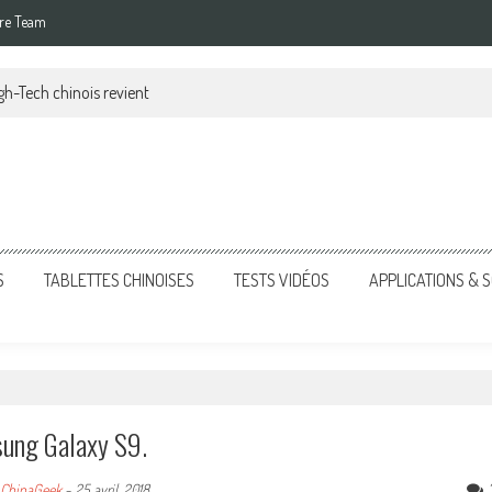
re Team
gh-Tech chinois revient
S
TABLETTES CHINOISES
TESTS VIDÉOS
APPLICATIONS &
sung Galaxy S9.
ChinaGeek
-
25 avril, 2018