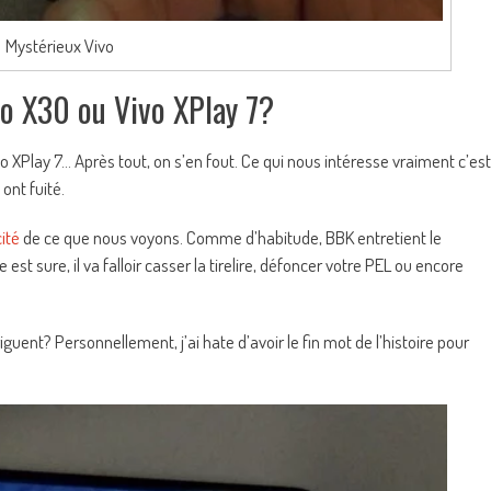
Mystérieux Vivo
vo X30 ou Vivo XPlay 7?
ivo XPlay 7… Après tout, on s’en fout. Ce qui nous intéresse vraiment c’est
ont fuité.
ité
de ce que nous voyons. Comme d’habitude, BBK entretient le
est sure, il va falloir casser la tirelire, défoncer votre PEL ou encore
guent? Personnellement, j’ai hate d’avoir le fin mot de l’histoire pour