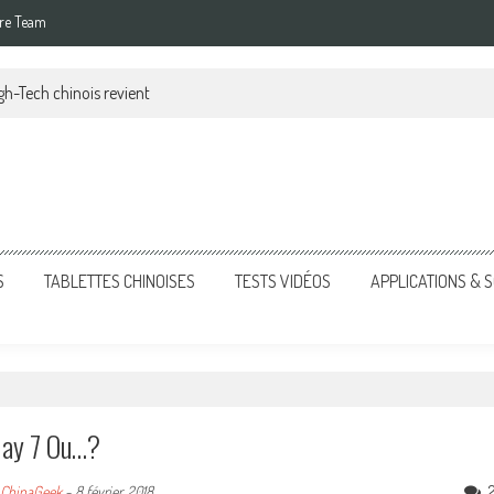
re Team
gh-Tech chinois revient
S
TABLETTES CHINOISES
TESTS VIDÉOS
APPLICATIONS &
lay 7 Ou…?
ChinaGeek
-
8 février, 2018