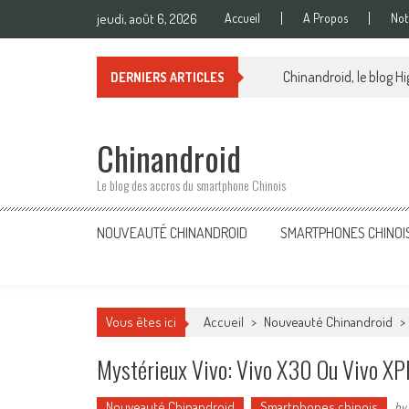
Skip
jeudi, août 6, 2026
Accueil
A Propos
Not
to
content
Chinandroid, le blog Hi
DERNIERS ARTICLES
Chinandroid
Le blog des accros du smartphone Chinois
NOUVEAUTÉ CHINANDROID
SMARTPHONES CHINOI
Vous êtes ici
Accueil
>
Nouveauté Chinandroid
>
Mystérieux Vivo: Vivo X30 Ou Vivo XP
Nouveauté Chinandroid
Smartphones chinois
by