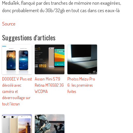
MediaTek, flanqué par des tranches de mémoire non exagérées,
donc probablement du 3Gb/32gb en tout cas dans ces eaux-là
Source
Suggestions d'articles
DOOGEE V Plus est
Aoson Mini 5 7.9
Photos Meizu Pro
dévoilé avec
Retina MT6592 3G
6: les premières
caméra et
WCDMA
fuites
déverrouillage sur
tout l’écran