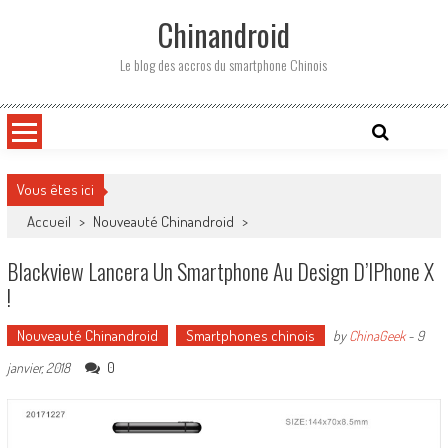
Skip
Chinandroid
to
content
Le blog des accros du smartphone Chinois
Vous êtes ici
Accueil
>
Nouveauté Chinandroid
>
Blackview Lancera Un Smartphone Au Design D’IPhone X
!
Nouveauté Chinandroid
Smartphones chinois
by
ChinaGeek
-
9
0
janvier, 2018