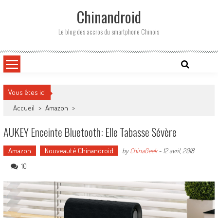
Skip
Chinandroid
to
content
Le blog des accros du smartphone Chinois
Vous êtes ici
Accueil
>
Amazon
>
AUKEY Enceinte Bluetooth: Elle Tabasse Sévère
Amazon
Nouveauté Chinandroid
by
ChinaGeek
-
12 avril, 2018
10