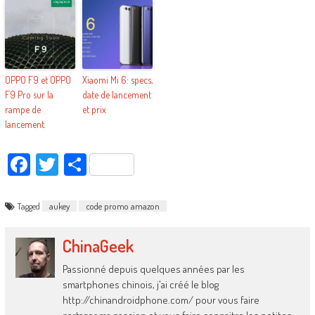
OPPO F9 et OPPO
Xiaomi Mi 6: specs,
F9 Pro sur la
date de lancement
rampe de
et prix
lancement.
Facebook
Twitter
Partager
Tagged
aukey
code promo amazon
ChinaGeek
Passionné depuis quelques années par les
smartphones chinois, j'ai créé le blog
http://chinandroidphone.com/ pour vous faire