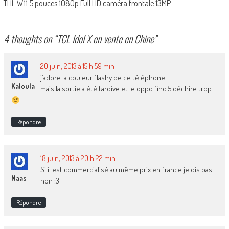
THL W11 5 pouces 1080p Full HD caméra frontale 13MP
4 thoughts on “
TCL Idol X en vente en Chine
”
20 juin, 2013 à 15 h 59 min
j’adore la couleur flashy de ce téléphone ……
Kaloula
mais la sortie a été tardive et le oppo find 5 déchire trop
Répondre
18 juin, 2013 à 20 h 22 min
Si il est commercialisé au même prix en france je dis pas
Naas
non :3
Répondre