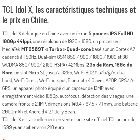
TCL Idol X, les caractéristiques techniques et
le prix en Chine.
TCL Idol X débarque en Chine avec un écran
5 pouces IPS Full HD
1080p 441ppi
, une résolution de 1920 x 1080, un processeur
MediaTek
MT6589T « Turbo » Quad-core
basé sur un Cortex A7
cadencé à 1.5GHz, Dual-sim GSM 850 / 900 / 1800 / 1900 et 3G
WCDMA 850/ 900/ 2100, HSPA+ 42Mbps,
2Go de Ram, 16Go de
Rom
, un slot Micro SD jusqu’à 32Go, Wi-Fi 802.11 a/b/g/n, dual-
band, Wi-Fi Direct, Wi-Fi hotspot, Bluetooth 4.0 avec A2DP, GPS/ A-
GPS, un appareil photo équipé d’un capteur de 13MP avec
enregistrement vidéo 1080p, autofocus, détection des visages, une
caméra frontale 2.1MP, dimensions 140,4 × 67,5 × 7,1 mm, une batterie
2000mAh et Android 4.2.1 Jelly Bean.
TCL Idol X est actuellement en vente sur le site officiel TCL au prix de
1699 yuan soit environ 210 euro.