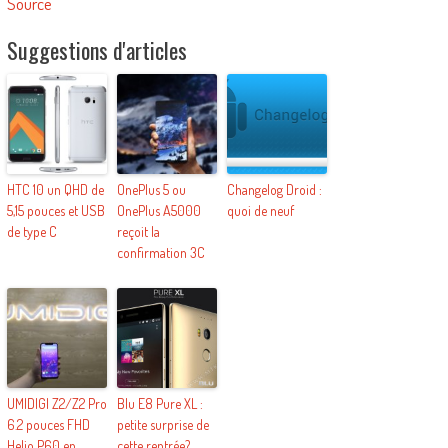
Source
Suggestions d'articles
HTC 10 un QHD de
OnePlus 5 ou
Changelog Droid :
5,15 pouces et USB
OnePlus A5000
quoi de neuf
de type C
reçoit la
confirmation 3C
UMIDIGI Z2/Z2 Pro
Blu E8 Pure XL :
6.2 pouces FHD
petite surprise de
Helio P60 en
cette rentrée?