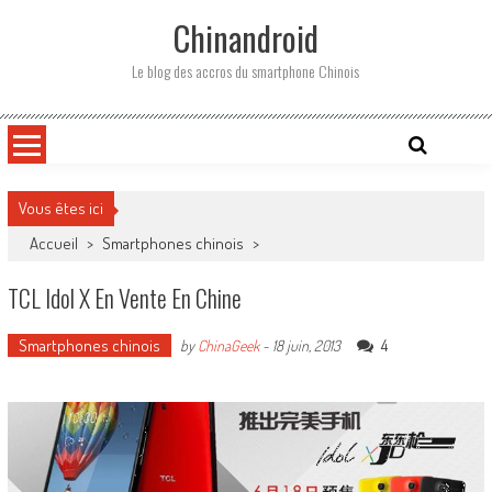
Skip
Chinandroid
to
content
Le blog des accros du smartphone Chinois
Vous êtes ici
Accueil
>
Smartphones chinois
>
TCL Idol X En Vente En Chine
Smartphones chinois
4
by
ChinaGeek
-
18 juin, 2013