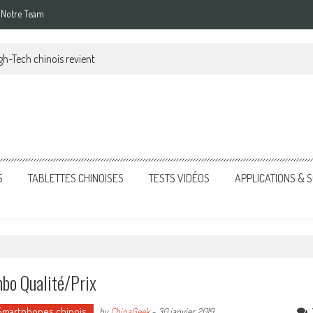
Notre Team
gh-Tech chinois revient
S
TABLETTES CHINOISES
TESTS VIDÉOS
APPLICATIONS &
bo Qualité/prix
Smartphones chinois
by
ChinaGeek
-
30 janvier, 2019