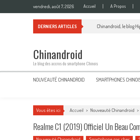
Skip
vendredi, août 7, 2026
Accueil
A Propos
to
content
Chinandroid, le blog Hi
DERNIERS ARTICLES
Chinandroid
Le blog des accros du smartphone Chinois
NOUVEAUTÉ CHINANDROID
SMARTPHONES CHINOI
Vous êtes ici
Accueil
>
Nouveauté Chinandroid
>
Realme C1 (2019) Officiel Un Beau Com
Nouveauté Chinandroid
Smartphone pas cher