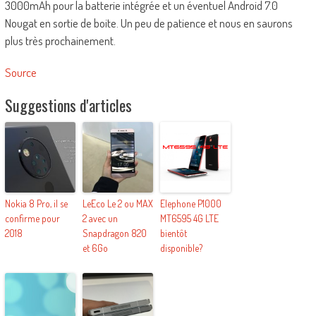
3000mAh pour la batterie intégrée et un éventuel Android 7.0
Nougat en sortie de boite. Un peu de patience et nous en saurons
plus très prochainement.
Source
Suggestions d'articles
Nokia 8 Pro, il se
LeEco Le 2 ou MAX
Elephone P1000
confirme pour
2 avec un
MT6595 4G LTE
2018
Snapdragon 820
bientôt
et 6Go
disponible?