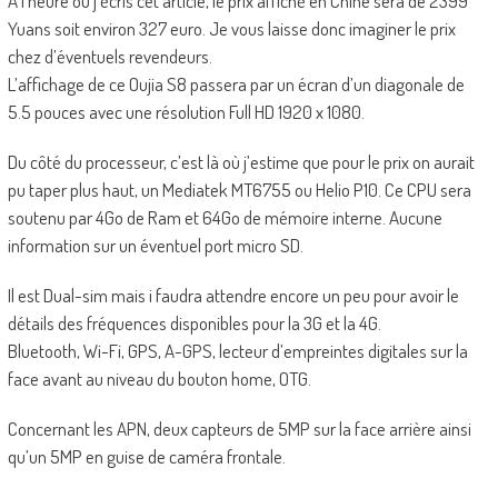
A l’heure où j’écris cet article, le prix affiché en Chine sera de 2399
Yuans soit environ 327 euro. Je vous laisse donc imaginer le prix
chez d’éventuels revendeurs.
L’affichage de ce Oujia S8 passera par un écran d’un diagonale de
5.5 pouces avec une résolution Full HD 1920 x 1080.
Du côté du processeur, c’est là où j’estime que pour le prix on aurait
pu taper plus haut, un Mediatek MT6755 ou Helio P10. Ce CPU sera
soutenu par 4Go de Ram et 64Go de mémoire interne. Aucune
information sur un éventuel port micro SD.
Il est Dual-sim mais i faudra attendre encore un peu pour avoir le
détails des fréquences disponibles pour la 3G et la 4G.
Bluetooth, Wi-Fi, GPS, A-GPS, lecteur d’empreintes digitales sur la
face avant au niveau du bouton home, OTG.
Concernant les APN, deux capteurs de 5MP sur la face arrière ainsi
qu’un 5MP en guise de caméra frontale.