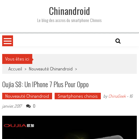
Skip
Chinandroid
to
content
Le blog des accros du smartphone Chinois
Vous êtes ici
Accueil
>
Nouveauté Chinandroid
>
Oujia S8: Un IPhone 7 Plus Pour Oppo
Nouveauté Chinandroid
Smartphones chinois
by
ChinaGeek
-
16
0
janvier, 2017