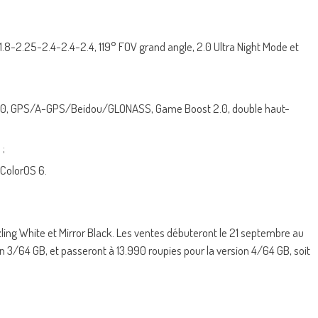
/1.8-2.25-2.4-2.4-2.4, 119° FOV grand angle, 2.0 Ultra Night Mode et
h 5.0, GPS/A-GPS/Beidou/GLONASS, Game Boost 2.0, double haut-
 ;
 ColorOS 6.
ing White et Mirror Black. Les ventes débuteront le 21 septembre au
ion 3/64 GB, et passeront à 13.990 roupies pour la version 4/64 GB, soit