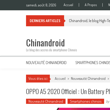
Skip
samedi, août 8, 2026
Accueil
A Propos
N
to
content
Chinandroid, le blog High-Te
DERNIERS ARTICLES
Chinandroid
Le blog des accros du smartphone Chinois
NOUVEAUTÉ CHINANDROID
SMARTPHONES CHINOI
Vous êtes ici
Accueil
>
Nouveauté Chinandroid
>
OPPO A5 2020 Officiel : Un Battery P
Nouveauté Chinandroid
Smartphones chinois
by