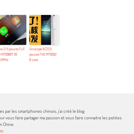
ke Z1 6 pouces Full
Uniscope XC2S 5
 MT6589T 3G
pouces FHD MT6592
00MHz
8-core
 par les smartphones chinois, j'ai créé le blog
 vous faire partager ma passion et vous faire connaitre les petites
n Chine.
om