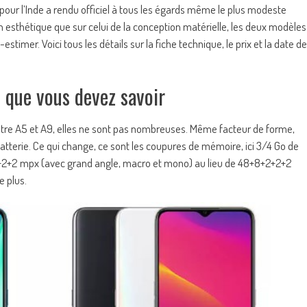
our l’Inde a rendu officiel à tous les égards même le plus modeste
n esthétique que sur celui de la conception matérielle, les deux modèles
stimer. Voici tous les détails sur la fiche technique, le prix et la date de
 que vous devez savoir
ntre A5 et A9, elles ne sont pas nombreuses. Même facteur de forme,
erie. Ce qui change, ce sont les coupures de mémoire, ici 3/4 Go de
2+2+2 mpx (avec grand angle, macro et mono) au lieu de 48+8+2+2+2
e plus.