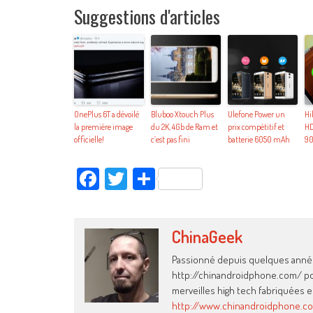
Suggestions d'articles
OnePlus 6T a dévoilé
Bluboo Xtouch Plus
Ulefone Power un
Hi
la première image
du 2K, 4Gb de Ram et
prix compétitif et
HD
officielle!
c’est pas fini
batterie 6050 mAh
9
Facebook
Twitter
Partager
ChinaGeek
Passionné depuis quelques années
http://chinandroidphone.com/ pour
merveilles high tech fabriquées e
http://www.chinandroidphone.c