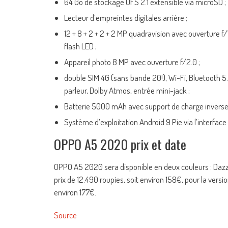
64 Go de stockage UFS 2.1 extensible via microSD ;
Lecteur d’empreintes digitales arrière ;
12 + 8 + 2 + 2 + 2 MP quadravision avec ouverture f
flash LED ;
Appareil photo 8 MP avec ouverture f/2.0 ;
double SIM 4G (sans bande 20!), Wi-Fi, Bluetoot
parleur, Dolby Atmos, entrée mini-jack ;
Batterie 5000 mAh avec support de charge inverse
Système d’exploitation Android 9 Pie via l’interface
OPPO A5 2020 prix et date
OPPO A5 2020 sera disponible en deux couleurs : Dazzl
prix de 12.490 roupies, soit environ 158€, pour la vers
environ 177€.
Source