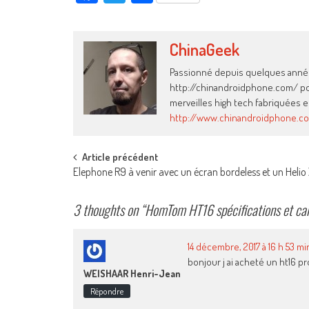
ChinaGeek
Passionné depuis quelques années
http://chinandroidphone.com/ pour
merveilles high tech fabriquées e
http://www.chinandroidphone.c
Post
Article précédent
Elephone R9 à venir avec un écran bordeless et un Helio
navigation
3 thoughts on “
HomTom HT16 spécifications et car
14 décembre, 2017 à 16 h 53 mi
bonjour j ai acheté un ht16 p
WEISHAAR Henri-Jean
Répondre