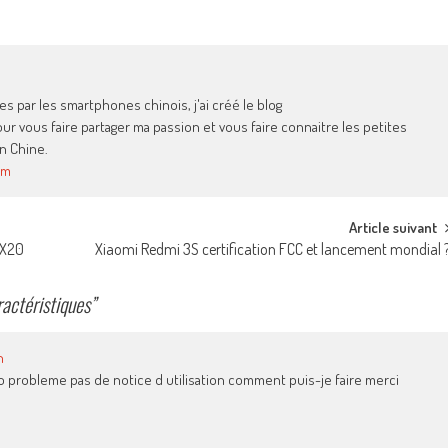
 par les smartphones chinois, j'ai créé le blog
 vous faire partager ma passion et vous faire connaitre les petites
n Chine.
om
Article suivant
 X20
Xiaomi Redmi 3S certification FCC et lancement mondial 
actéristiques
”
n
ro probleme pas de notice d utilisation comment puis-je faire merci