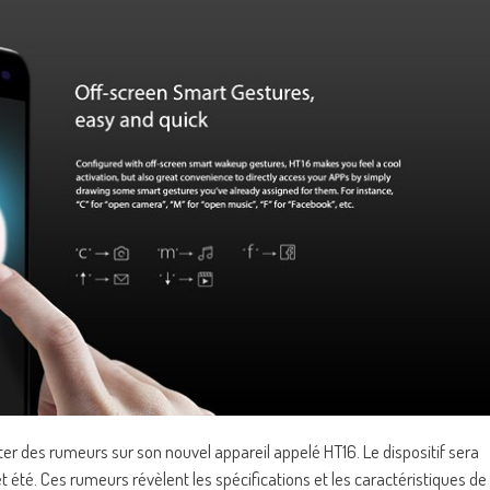
iter des rumeurs sur son nouvel appareil appelé HT16. Le dispositif sera
 été. Ces rumeurs révèlent les spécifications et les caractéristiques de