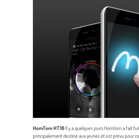
HomTom HT16
Il y a quelques jours Homtom a fait fu
principalement destiné aux jeunes et est prévu pour cet