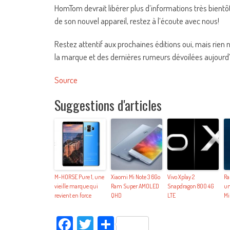
HomTom devrait libérer plus d’informations très bientôt
de son nouvel appareil, restez à l’écoute avec nous!
Restez attentif aux prochaines éditions oui, mais rien
la marque et des dernières rumeurs dévoilées aujourd’
Source
Suggestions d'articles
M-HORSE Pure 1, une
Xiaomi Mi Note 3 6Go
Vivo Xplay 2
Ra
vieille marque qui
Ram Super AMOLED
Snapdragon 800 4G
un
revient en force
QHD
LTE
Mi
Facebook
Twitter
Partager