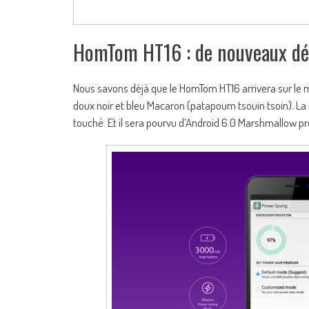
HomTom HT16 : de nouveaux détai
Nous savons déjà que le HomTom HT16 arrivera sur le m
doux noir et bleu Macaron (patapoum tsouin tsoin). La 
touché. Et il sera pourvu d’Android 6.0 Marshmallow pré