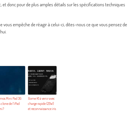
, et donc pour de plus amples détails sur les spécifications techniques
 ne vous empêche de réagir à celui-ci, dites-nous ce que vous pensez de
hui.
mos Mini Pad 3G:
Gome K1 à venir avec
 clone de l’iPad
charge rapide (25W)
ni?
et reconnaissance iris