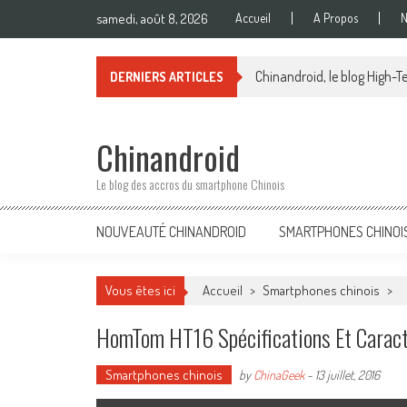
Skip
samedi, août 8, 2026
Accueil
A Propos
N
to
content
Chinandroid, le blog High-Te
DERNIERS ARTICLES
Chinandroid
Le blog des accros du smartphone Chinois
NOUVEAUTÉ CHINANDROID
SMARTPHONES CHINOI
Vous êtes ici
Accueil
>
Smartphones chinois
>
HomTom HT16 Spécifications Et Caract
Smartphones chinois
by
ChinaGeek
-
13 juillet, 2016