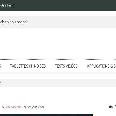
otre Team
ch chinois revient
S
TABLETTES CHINOISES
TESTS VIDÉOS
APPLICATIONS &
>
by
ChinaGeek
-
14 octobre, 2014