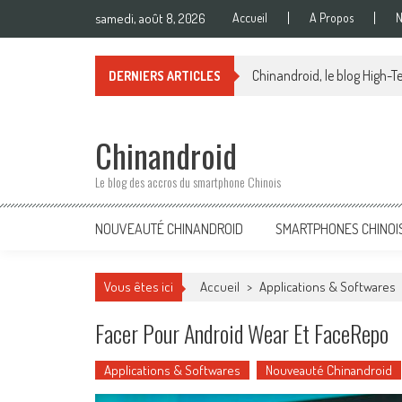
Skip
samedi, août 8, 2026
Accueil
A Propos
N
to
content
Chinandroid, le blog High-Te
DERNIERS ARTICLES
Chinandroid
Le blog des accros du smartphone Chinois
NOUVEAUTÉ CHINANDROID
SMARTPHONES CHINOI
Vous êtes ici
Accueil
>
Applications & Softwares
Facer Pour Android Wear Et FaceRepo
Applications & Softwares
Nouveauté Chinandroid