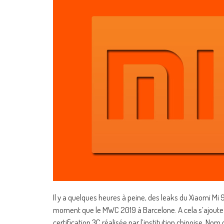
Il y a quelques heures à peine, des leaks du Xiaomi Mi 
moment que le MWC 2019 à Barcelone. A cela s’ajoute l
certification 3C réalisée par l’institution chinoise. 