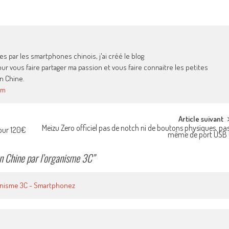
 par les smartphones chinois, j'ai créé le blog
 vous faire partager ma passion et vous faire connaitre les petites
n Chine.
om
Article suivant
Meizu Zero officiel pas de notch ni de boutons physiques, pa
our 120€
même de port USB 
en Chine par l’organisme 3C
”
rganisme 3C - Smartphonez