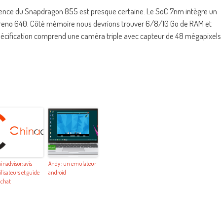
résence du Snapdragon 855 est presque certaine. Le SoC 7nm intègre un
reno 640. Côté mémoire nous devrions trouver 6/8/10 Go de RAM et
pécification comprend une caméra triple avec capteur de 48 mégapixels
inadvisor: avis
Andy : un emulateur
ilisateurs et guide
android
achat