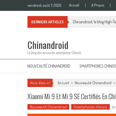
Skip
vendredi, août 7, 2026
Accueil
A Propos
to
content
Chinandroid, le blog High-Te
DERNIERS ARTICLES
Chinandroid
Le blog des accros du smartphone Chinois
NOUVEAUTÉ CHINANDROID
SMARTPHONES CHINOI
Vous êtes ici
Accueil
>
Nouveauté Chinandroid
>
Xiaomi Mi 9 Et Mi 9 SE Certifiés En Ch
Nouveauté Chinandroid
Smartphones chinois
by