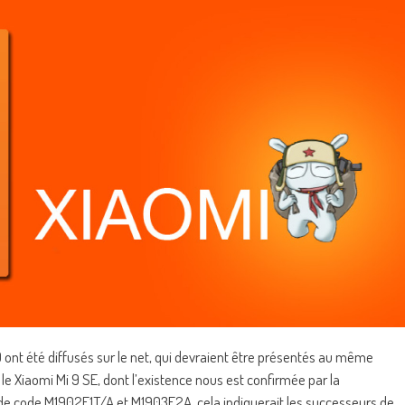
9 ont été diffusés sur le net, qui devraient être présentés au même
e Xiaomi Mi 9 SE, dont l’existence nous est confirmée par la
Nom de code M1902F1T/A et M1903F2A, cela indiquerait les successeurs de