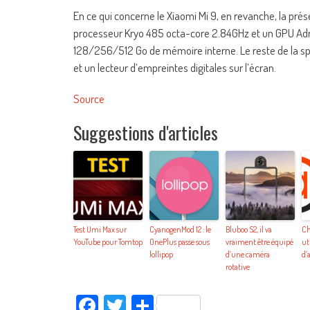
En ce qui concerne le Xiaomi Mi 9, en revanche, la p
processeur Kryo 485 octa-core 2.84GHz et un GPU Ad
128/256/512 Go de mémoire interne. Le reste de la s
et un lecteur d’empreintes digitales sur l’écran.
Source
Suggestions d'articles
Test Umi Max sur
CyanogenMod 12 : le
Bluboo S2, il va
Ch
YouTube pour Tomtop
OnePlus passe sous
vraiment être équipé
ut
lollipop
d’une caméra
d’
rotative
Facebook
Twitter
Partager