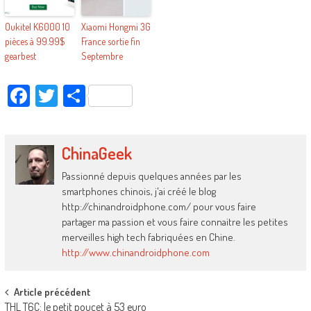
Oukitel K6000 10
Xiaomi Hongmi 3G
pièces à 99.99$
France sortie fin
gearbest
Septembre
Facebook
Twitter
Partager
ChinaGeek
Passionné depuis quelques années par les
smartphones chinois, j'ai créé le blog
http://chinandroidphone.com/ pour vous faire
partager ma passion et vous faire connaitre les petites
merveilles high tech fabriquées en Chine.
http://www.chinandroidphone.com
Post
Article précédent
THL T6C: le petit poucet à 53 euro