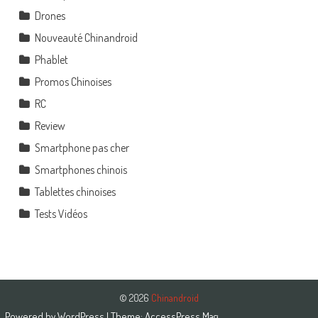
Drones
Nouveauté Chinandroid
Phablet
Promos Chinoises
RC
Review
Smartphone pas cher
Smartphones chinois
Tablettes chinoises
Tests Vidéos
© 2026
Chinandroid
Powered by
WordPress
| Theme:
AccessPress Mag