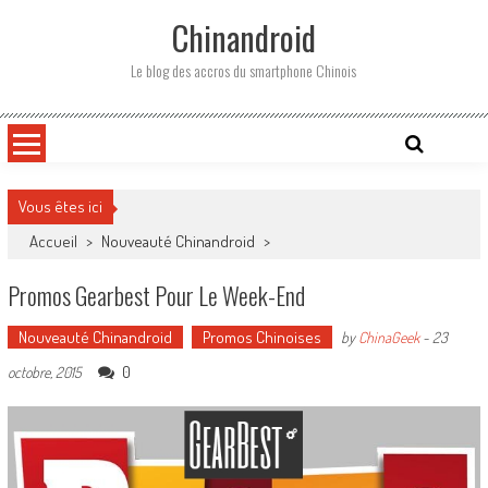
Skip
Chinandroid
to
content
Le blog des accros du smartphone Chinois
Vous êtes ici
Accueil
>
Nouveauté Chinandroid
>
Promos Gearbest Pour Le Week-End
Nouveauté Chinandroid
Promos Chinoises
by
ChinaGeek
-
23
0
octobre, 2015