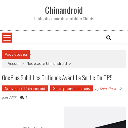
Skip
Chinandroid
to
content
Le blog des accros du smartphone Chinois
Vous êtes ici
Accueil
>
Nouveauté Chinandroid
>
OnePlus Subit Les Critiques Avant La Sortie Du OP5
Nouveauté Chinandroid
Smartphones chinois
by
ChinaGeek
-
12
1
juin, 2017