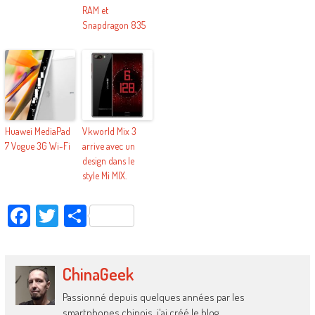
RAM et
Snapdragon 835
Huawei MediaPad
Vkworld Mix 3
7 Vogue 3G Wi-Fi
arrive avec un
design dans le
style Mi MIX.
Facebook
Twitter
Partager
ChinaGeek
Passionné depuis quelques années par les
smartphones chinois, j'ai créé le blog