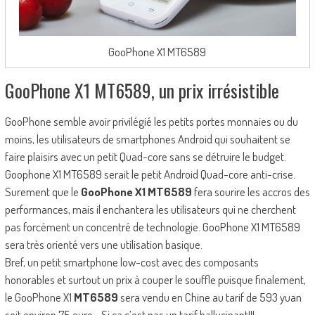
GooPhone X1 MT6589
GooPhone X1 MT6589, un prix irrésistible
GooPhone semble avoir privilégié les petits portes monnaies ou du
moins, les utilisateurs de smartphones Android qui souhaitent se
faire plaisirs avec un petit Quad-core sans se détruire le budget.
Goophone X1 MT6589 serait le petit Android Quad-core anti-crise.
Surement que le
GooPhone X1 MT6589
fera sourire les accros des
performances, mais il enchantera les utilisateurs qui ne cherchent
pas forcément un concentré de technologie. GooPhone X1 MT6589
sera très orienté vers une utilisation basique.
Bref, un petit smartphone low-cost avec des composants
honorables et surtout un prix à couper le souffle puisque finalement,
le GooPhone X1
MT6589
sera vendu en Chine au tarif de 593 yuan
soit environ 75 euro… Si ça c’est pas un tarif hallucinant!!!