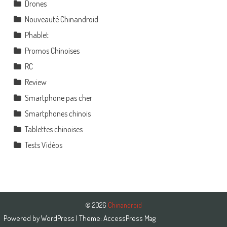
Drones
Nouveauté Chinandroid
Phablet
Promos Chinoises
RC
Review
Smartphone pas cher
Smartphones chinois
Tablettes chinoises
Tests Vidéos
© 2026
Chinandroid
Powered by
WordPress
| Theme:
AccessPress Mag