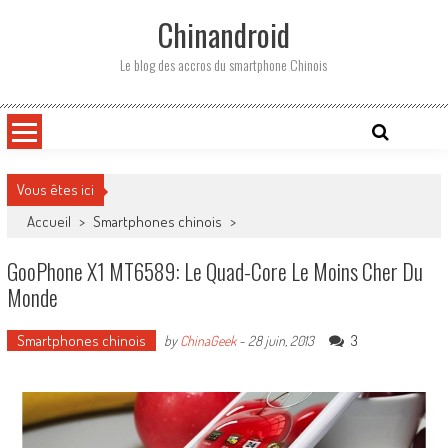
Skip
Chinandroid
to
content
Le blog des accros du smartphone Chinois
Vous êtes ici
Accueil
>
Smartphones chinois
>
GooPhone X1 MT6589: Le Quad-Core Le Moins Cher Du
Monde
Smartphones chinois
3
by
ChinaGeek
-
28 juin, 2013