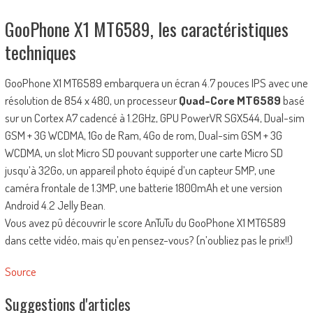
GooPhone X1 MT6589, les caractéristiques
techniques
GooPhone X1 MT6589 embarquera un écran 4.7 pouces IPS avec une
résolution de 854 x 480, un processeur
Quad-Core MT6589
basé
sur un Cortex A7 cadencé à 1.2GHz, GPU PowerVR SGX544, Dual-sim
GSM + 3G WCDMA, 1Go de Ram, 4Go de rom, Dual-sim GSM + 3G
WCDMA, un slot Micro SD pouvant supporter une carte Micro SD
jusqu’à 32Go, un appareil photo équipé d’un capteur 5MP, une
caméra frontale de 1.3MP, une batterie 1800mAh et une version
Android 4.2 Jelly Bean.
Vous avez pû découvrir le score AnTuTu du GooPhone X1 MT6589
dans cette vidéo, mais qu’en pensez-vous? (n’oubliez pas le prix!!)
Source
Suggestions d'articles