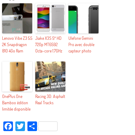
Lenovo Vibe Z3 5.5
Jiake X3S 5″ HD
Ulefone Gemini
2K Snapdragon
720p MT6592
Pro avec double
810 4Go Ram
Octa-core 1.7GHz
capteur photo
OnePlus One
Racing 3D: Asphalt
Bamboo édition
Real Tracks
limitée disponible
Facebook
Twitter
Partager