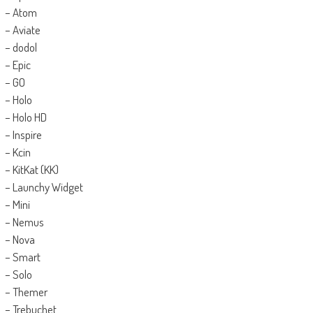
– Atom
– Aviate
– dodol
– Epic
– GO
– Holo
– Holo HD
– Inspire
– Kcin
– KitKat (KK)
– Launchy Widget
– Mini
– Nemus
– Nova
– Smart
– Solo
– Themer
– Trebuchet