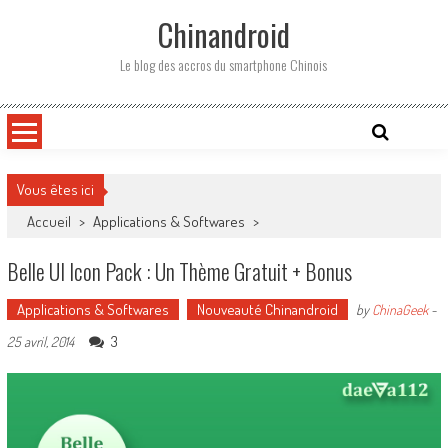
Skip
Chinandroid
to
content
Le blog des accros du smartphone Chinois
Vous êtes ici
Accueil
>
Applications & Softwares
>
Belle UI Icon Pack : Un Thème Gratuit + Bonus
Applications & Softwares
Nouveauté Chinandroid
by
ChinaGeek
-
3
25 avril, 2014