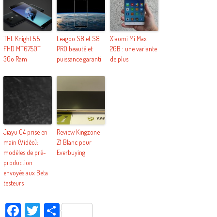
THL Knight 5.5
Leagoo S8 et S8
Xiaomi Mi Max
FHD MT6750T
PRO beauté et
2GB : une variante
3Go Ram
puissance garanti
de plus
Jiayu G4 prise en
Review Kingzone
main (Vidéo):
Z1 Blanc pour
modèles de pré-
Everbuying
production
envoyés aux Beta
testeurs
Facebook
Twitter
Partager