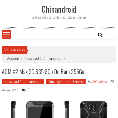
Skip
Chinandroid
to
content
Le blog des accros du smartphone Chinois
Vous êtes ici
Accueil
>
Nouveauté Chinandroid
>
AGM X2 Max SD 835 8Go De Ram 256Go
Nouveauté Chinandroid
Smartphones chinois
by
ChinaGeek
-
28
6
février, 2017