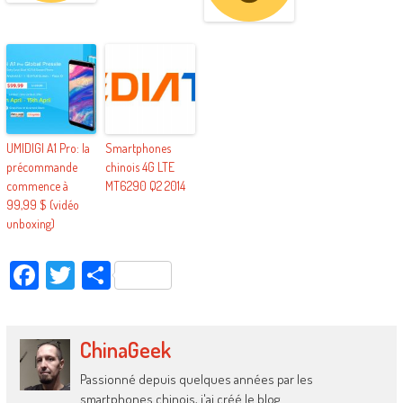
UMIDIGI A1 Pro: la
Smartphones
précommande
chinois 4G LTE
commence à
MT6290 Q2 2014
99,99 $ (vidéo
unboxing)
Facebook
Twitter
Partager
ChinaGeek
Passionné depuis quelques années par les
smartphones chinois, j'ai créé le blog