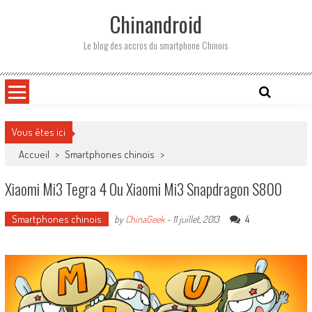
Skip
Chinandroid
to
content
Le blog des accros du smartphone Chinois
Vous êtes ici
Accueil
>
Smartphones chinois
>
Xiaomi Mi3 Tegra 4 Ou Xiaomi Mi3 Snapdragon S800
Smartphones chinois
4
by
ChinaGeek
-
11 juillet, 2013