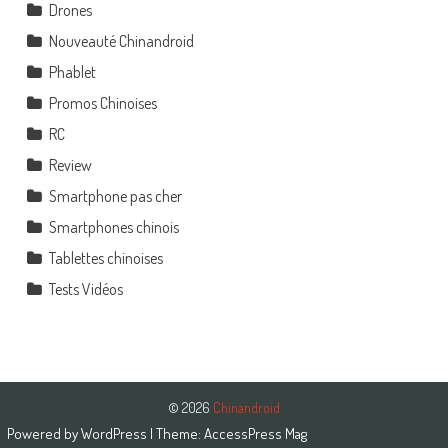
Drones
Nouveauté Chinandroid
Phablet
Promos Chinoises
RC
Review
Smartphone pas cher
Smartphones chinois
Tablettes chinoises
Tests Vidéos
© 2026
Chinandroid
Powered by
WordPress
| Theme:
AccessPress Mag