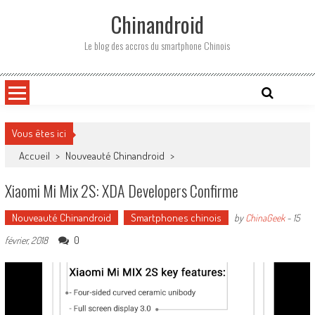
Skip
Chinandroid
to
content
Le blog des accros du smartphone Chinois
Vous êtes ici
Accueil
>
Nouveauté Chinandroid
>
Xiaomi Mi Mix 2S: XDA Developers Confirme
Nouveauté Chinandroid
Smartphones chinois
by
ChinaGeek
-
15
0
février, 2018