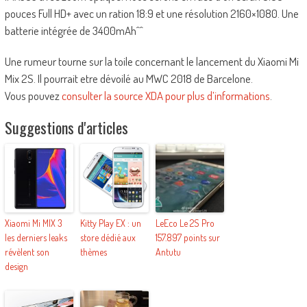
pouces Full HD+ avec un ration 18:9 et une résolution 2160×1080. Une
batterie intégrée de 3400mAh^^
Une rumeur tourne sur la toile concernant le lancement du Xiaomi Mi
Mix 2S. Il pourrait etre dévoilé au MWC 2018 de Barcelone.
Vous pouvez
consulter la source XDA pour plus d’informations
.
Suggestions d'articles
Xiaomi Mi MIX 3
Kitty Play EX : un
LeEco Le 2S Pro
les derniers leaks
store dédié aux
157.897 points sur
révèlent son
thèmes
Antutu
design