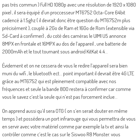
pas très commun ) Full HD 1080p avec une résolution de 1920 x 1080
pixel , il sera équipé d’un proccesseur MT6752 Octa-Core 64bit
cadencé à 1.5ghz ( il devrait donc être question du MT6752m plus
précisément ), couplé à 2Go de Ram et 16Go de Rom (extensible via
Sd-Card à confirmer) , du coté des caméras le UIMI U5 annonce
8MPX en frontale et 16MPX au dos de l’appareil , une batterie de
2000mAh et le tout tournant sous android KitKat 4.4…
Évidement et on ne cessera de vous le redire l’appareil sera bien
muni du wifi , le bluetooth ect… point important il devrait être 4G LTE
grâce au MT6752 qui est pleinement compatible avec nos
fréquences et seule la bande 800 restera à confirmer car comme
vous le savez c’est la seule qui n’est pas forcement inclue…
On apprend aussi qu’il sera OTG ( on s’en serait douter en même
temps ) et possédera un port infrarouge qui vous permettra de vous
en servir avec votre matériel comme par exemple la tv et ainsi la
contrôler comme c’est le cas sur le Siswoo R8 Monster. vous