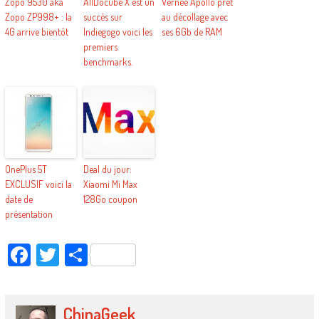
Zopo 9530 aka
AllDocube X est un
Vernee Apollo prêt
Zopo ZP998+ : la
succès sur
au décollage avec
4G arrive bientôt
Indiegogo voici les
ses 6Gb de RAM
premiers
benchmarks.
OnePlus 5T
Deal du jour:
EXCLUSIF voici la
Xiaomi Mi Max
date de
128Go coupon
présentation
Facebook
Twitter
Partager
ChinaGeek