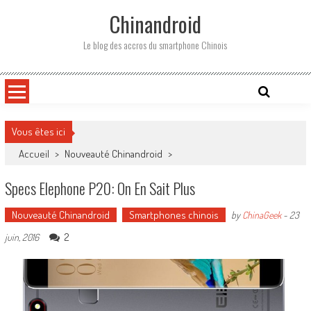
Skip
Chinandroid
to
content
Le blog des accros du smartphone Chinois
Vous êtes ici
Accueil
>
Nouveauté Chinandroid
>
Specs Elephone P20: On En Sait Plus
Nouveauté Chinandroid
Smartphones chinois
by
ChinaGeek
-
23
2
juin, 2016