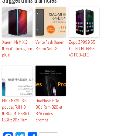
Xiaomi Mi MIX 2
Vente flash Xiaomi
Zopo ZP999 5.5
10% d’affichage en
Redmi Note 2
Full HD MT6595
plus!
4G FDD-LTE
Mlais MX69 6.5
OnePlus 5 6Go
pouces Full HD
8Go Ram B20 et
1080p MT6589T
B28 codes
1.5GHz 2Go Ram
promos