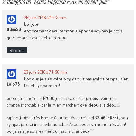
2 thoughts on “
Specs Elephone P20: on en sait plus
”
26 juin, 2016 à 11 h 12 min
bonjour
Odim26
enormement decu par mon elephone vowney je crois
que j’en ai fini avec cette marque
Répondre
23 juin, 2016 à 7 h 50 min
Bonjour, je suis votre blog depuis pas mal de temps , bien
Lolo75
fait et sympa, merci!
perso j’ai acheté un P7000 juste à sa sortit : je dois avoir une
chance incroyable, car le mien marche nickel depuis le début!!
rapide ,fluide, très bonne écoute, réseau nickel 3G-4G (FREE) , son
sympa , je lui ai installé le launcher Asus dessus marche très bien!
oui je sais je suis vraiment un sacré chanceux ^^^