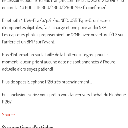
nécessaires pour le réseau français comme la 3G 900/ 2100MHz ou
encore la 4G FDD-LTE 800/ 1800/ 2600MHz (à confirmer).
Bluetooth 4.1, Wi-Fi a/b/g/n/ac, NFC, USB Type-C, un lecteur
d’empreintes digitales, fast-charge et une puce audio NXP.
Les capteurs photos proposeraient un 12MP avec ouverture f/1.7 sur
l’arrière et un 8MP sur l’avant.
Pas d’information sur la taille de la batterie intégrée pour le
moment…aucun prix ni aucune date ne sont annoncés à l’heure
actuelle alors soyez patient!!
Plus de specs Elephone P20 très prochainement…
En conclusion, seriez vous prêt à vous lancer vers l’achat du Elephone
P20?
Source
Suggestions d'articles