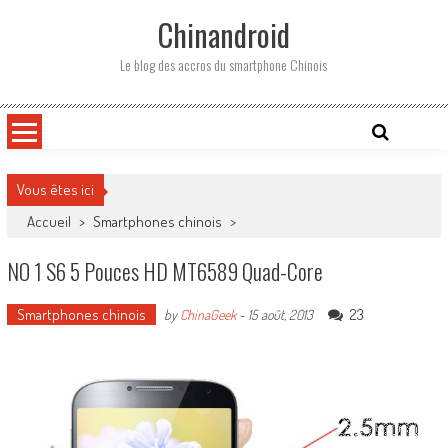
Skip
Chinandroid
to
content
Le blog des accros du smartphone Chinois
Vous êtes ici
Accueil
>
Smartphones chinois
>
NO 1 S6 5 Pouces HD MT6589 Quad-Core
Smartphones chinois
23
by
ChinaGeek
-
15 août, 2013