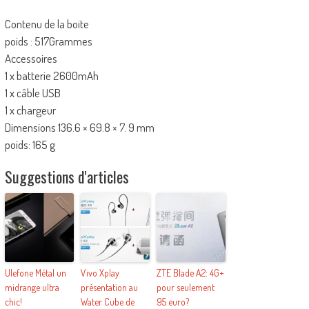
Contenu de la boite
poids : 517Grammes
Accessoires
1 x batterie 2600mAh
1 x câble USB
1 x chargeur
Dimensions 136.6 × 69.8 × 7. 9 mm
poids: 165 g
Suggestions d'articles
Ulefone Métal un
Vivo Xplay
ZTE Blade A2: 4G+
midrange ultra
présentation au
pour seulement
chic!
Water Cube de
95 euro?