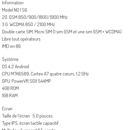
Information
Model NO.1 S6
2G: GSM 850/900/1800/1900 MHz
3 G: WCDMA 850 / 2100 MHz
Double carte SIM, Micro SIM (1 sim GSM et une sim GSM + WCDMA)
Libre tout opérateurs
IMEI en 86
Système
OS 4.2 Android
CPU MTK6589, Cortex A7 quatre cœurs, 1.2 GHz
GPU: PowerVR SGX 544MP
4GB ROM
1GB RAM
Ecran
Taille de l’écran : 5.0 pouces
Type IPS, écran tactile capacitif