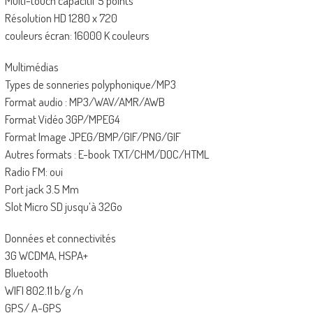
Multi-touch capacitif 5 points
Résolution HD 1280 x 720
couleurs écran: 16000 K couleurs
Multimédias
Types de sonneries polyphonique/MP3
Format audio : MP3/WAV/AMR/AWB
Format Vidéo 3GP/MPEG4
Format Image JPEG/BMP/GIF/PNG/GIF
Autres formats : E-book TXT/CHM/DOC/HTML
Radio FM: oui
Port jack 3.5 Mm
Slot Micro SD jusqu’à 32Go
Données et connectivités
3G WCDMA, HSPA+
Bluetooth
WIFI 802.11 b/g /n
GPS/ A-GPS