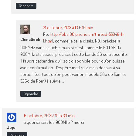
Répondre
21 octobre, 2013 à 13 h 10 min
Re,
http://bbs.001phone.cn/thread-55046-1-
ChinaGeek
1.html
, comme je te le disais, NO.1 précise la
900MHz dans sa fiche, mais si c’est comme le NO.1 S6 (la
900MHz était aussi précisée) cette bande 3G sera absente…
il faudrait attendre qu’il soit disponible pour qu’on puisse
avoir confirmation. J’espère mettre la main dessus à sa
sortie^^ (surtout qu’on peut voir un modèle 2Go de Ram et
32Go de Rom) à suivre….
Répondre
6 octobre, 2013 à 19 h 33 min
a quoi sa sert les 900MHz ? merci
Juju
Répondre