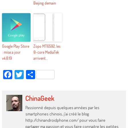
Beijing demain
Google Play Store
Zopo MT6592, les
: mise a jour
8-core MediaTek
v4.8.19
arrivent…
Facebook
Twitter
Partager
ChinaGeek
Passionné depuis quelques années par les
smartphones chinois, j'ai créé le blog
http://chinandroidphone.com/ pour vous faire
partager ma passion et vous faire connaitre les petites