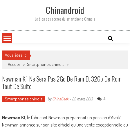
Skip
Chinandroid
to
content
Le blog des accros du smartphone Chinois
Vous êtes ici
Accueil
>
Smartphones chinois
>
Newman K1 Ne Sera Pas 2Go De Ram Et 32Go De Rom
Tout De Suite
Smartphones chinois
4
by
ChinaGeek
-
25 mars, 2013
Newman K1
, le fabricant Newman préparerait un poisson d’Avril?
Newman annonce sur son site officiel qu’une vente exceptionnelle du