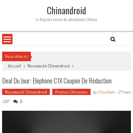
Skip
Chinandroid
to
content
Le blog des accros du smartphone Chinois
Vous êtes ici
Accueil
>
Nouveauté Chinandroid
>
Deal Du Jour: Elephone C1X Coupon De Réduction
Nouveauté Chinandroid
Promos Chinoises
by
ChinaGeek
-
27 mars,
0
2017