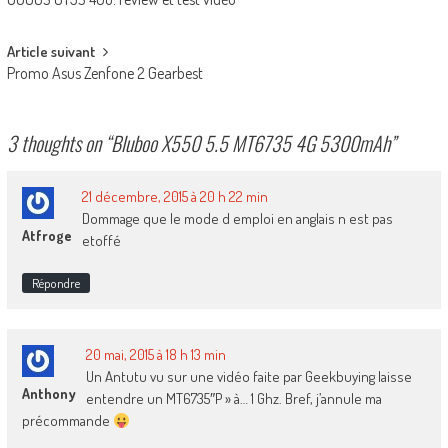
navigation
Article suivant
Promo Asus Zenfone 2 Gearbest
3 thoughts on “
Bluboo X550 5.5 MT6735 4G 5300mAh
”
21 décembre, 2015 à 20 h 22 min
Dommage que le mode d emploi en anglais n est pas
Atfroge
etoffé
Répondre
20 mai, 2015 à 18 h 13 min
Un Antutu vu sur une vidéo faite par Geekbuying laisse
Anthony
entendre un MT6735″P » à… 1 Ghz. Bref, j’annule ma
précommande