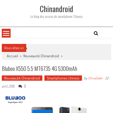
Skip
Chinandroid
to
content
Le blog des accros du smartphone Chinois
Vous êtes ici
Accueil
>
Nouveauté Chinandroid
>
Bluboo X550 5.5 MT6735 4G 5300mAh
Nouveauté Chinandroid
Smartphones chinois
by
ChinaGeek
-
22
3
avril, 2015