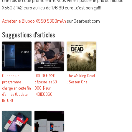
Une fois le code promo entré, vous verrez passer le prix du Bluboo
X550 à 142 euro au lieu de 176.99 euro…c’est bon ça!!!
Acheter le Bluboo X550 5300mAh
sur Gearbest.com
Suggestions d'articles
Cubot a un
DOOGEE S70
The Walking Dead
programme
dépasse les 50
: Season One
chargé en cette fin
000 $ sur
d’année (Update
INDIEGOGO
18-08)