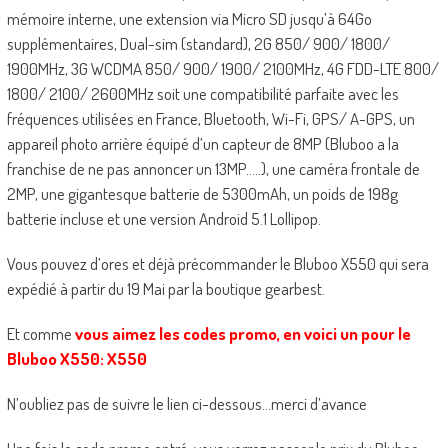
mémoire interne, une extension via Micro SD jusqu’à 64Go
supplémentaires, Dual-sim (standard), 2G 850/ 900/ 1800/
1900MHz, 3G WCDMA 850/ 900/ 1900/ 2100MHz, 4G FDD-LTE 800/
1800/ 2100/ 2600MHz soit une compatibilité parfaite avec les
fréquences utilisées en France, Bluetooth, Wi-Fi, GPS/ A-GPS, un
appareil photo arrière équipé d’un capteur de 8MP (Bluboo a la
franchise de ne pas annoncer un 13MP…..), une caméra frontale de
2MP, une gigantesque batterie de 5300mAh, un poids de 198g
batterie incluse et une version Android 5.1 Lollipop.
Vous pouvez d’ores et déjà précommander le Bluboo X550 qui sera
expédié à partir du 19 Mai par la boutique gearbest.
Et comme
vous aimez les codes promo, en voici un pour le
Bluboo X550: X550
N’oubliez pas de suivre le lien ci-dessous…merci d’avance