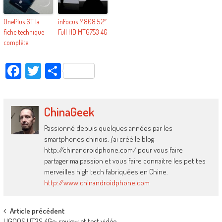
OnePlus 6T la
inFocus M808 5.2″
fiche technique
Full HD MT6753 4G
complète!
Facebook
Twitter
Partager
ChinaGeek
Passionné depuis quelques années par les
smartphones chinois, j'ai créé le blog
http://chinandroidphone.com/ pour vous faire
partager ma passion et vous faire connaitre les petites
merveilles high tech fabriquées en Chine.
http://www.chinandroidphone.com
Post
Article précédent
UGOOS UT3S 4Go: review et test vidéo