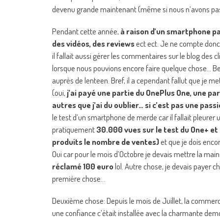
devenu grande maintenant (même si nous n’avons pas to
Pendant cette année,
à raison d’un smartphone par
des vidéos, des reviews
ect ect. Je ne compte donc
il fallait aussi gérer les commentaires sur le blog des c
lorsque nous pouvions encore faire quelque chose… Be
auprès de lenteen. Bref, il a cependant fallut que je m
(oui,
j’ai payé une partie du OnePlus One, une pa
autres que j’ai du oublier… si c’est pas une pass
le test d’un smartphone de merde car il fallait pleurer u
pratiquement
30.000 vues sur le test du One+ et
produits le nombre de ventes)
et que je dois encor
Oui car pour le mois d’Octobre je devais mettre la main
réclamé 100 euro
lol. Autre chose, je devais payer ch
première chose…
Deuxième chose: Depuis le mois de Juillet, la commerci
une confiance c’était installée avec la charmante demo