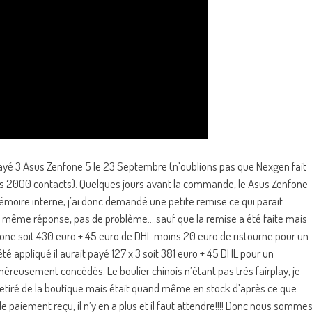
é 3 Asus Zenfone 5 le 23 Septembre (n’oublions pas que Nexgen fait
 2000 contacts). Quelques jours avant la commande, le Asus Zenfone
mémoire interne, j’ai donc demandé une petite remise ce qui parait
urs la même réponse, pas de problème….sauf que la remise a été faite mais
phone soit 430 euro + 45 euro de DHL moins 20 euro de ristourne pour un
 été appliqué il aurait payé 127 x 3 soit 381 euro + 45 DHL pour un
éreusement concédés. Le boulier chinois n’étant pas très fairplay, je
 retiré de la boutique mais était quand même en stock d’après ce que
 paiement reçu, il n’y en a plus et il faut attendre!!!! Donc nous somme