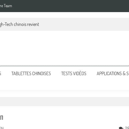
re Team
gh-Tech chinois revient
S
TABLETTES CHINOISES
TESTS VIDÉOS
APPLICATIONS &
on
2
014