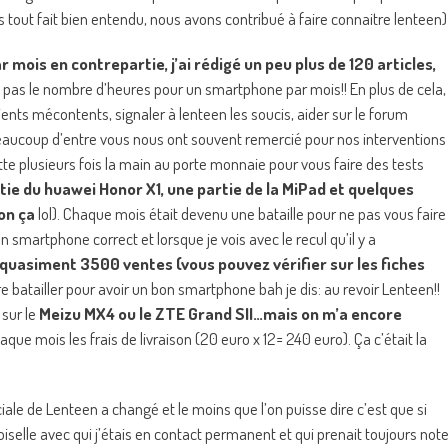
ut fait bien entendu, nous avons contribué à faire connaitre lenteen)
 mois en contrepartie, j’ai rédigé un peu plus de 120 articles,
 pas le nombre d’heures pour un smartphone par mois!! En plus de cela,
lients mécontents, signaler à lenteen les soucis, aider sur le forum
aucoup d’entre vous nous ont souvent remercié pour nos interventions
ette plusieurs fois la main au porte monnaie pour vous faire des tests
rtie du huawei Honor X1, une partie de la MiPad et quelques
ion ça
lol). Chaque mois était devenu une bataille pour ne pas vous faire
n smartphone correct et lorsque je vois avec le recul qu’il y a
 quasiment 3500 ventes (vous pouvez vérifier sur les fiches
e batailler pour avoir un bon smartphone bah je dis: au revoir Lenteen!!
 sur le
Meizu MX4 ou le ZTE Grand SII…mais on m’a encore
aque mois les frais de livraison (20 euro x 12= 240 euro). Ça c’était la
ale de Lenteen a changé et le moins que l’on puisse dire c’est que si
iselle avec qui j’étais en contact permanent et qui prenait toujours not