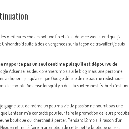
tinuation
e, les meilleures choses ont une fin et c’est donc ce week-end que j’ai
t Chinandroid suite à des divergences sur la façon de travailler (je suis
 ne rapporte pas un seul centime puisqu’il est dépourvu de
 Google Adsense les deux premiers mois sur le blog mais une personne
uer, à cliquer…..jusqu’à ce que Google décide de ne pas me redistribuer
ni le compte Adsense lorsqu’il y a des clics intempestifs..bref c’est un
ue je gagne tout de même un peu ma vie (la passion ne nourrit pas une
013 que Lenteen m’a contacté pour leur faire la promotion de leurs produit
 jeune boutique qui cherchait à percer. Pendant 12 mois, à raison d’un
xgen et moi à faire la promotion de cette petite boutique qui est