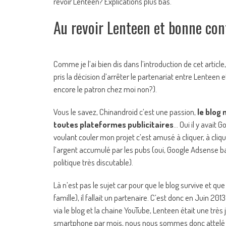
revoir Lenteen? Explications plus bas.
Au revoir Lenteen et bonne con
Comme je l’ai bien dis dans l’introduction de cet articl
pris la décision d’arrêter le partenariat entre Lenteen e
encore le patron chez moi non?).
Vous le savez, Chinandroid c’est une passion,
le blog
toutes plateformes publicitaires
… Oui il y avait
voulant couler mon projet c’est amusé à cliquer, à cliq
l’argent accumulé par les pubs (oui, Google Adsense ban
politique très discutable).
Là n’est pas le sujet car pour que le blog survive et q
famille), il fallait un partenaire. C’est donc en Juin 2
via le blog et la chaine YouTube, Lenteen était une très
smartphone par mois, nous nous sommes donc attelé Ne