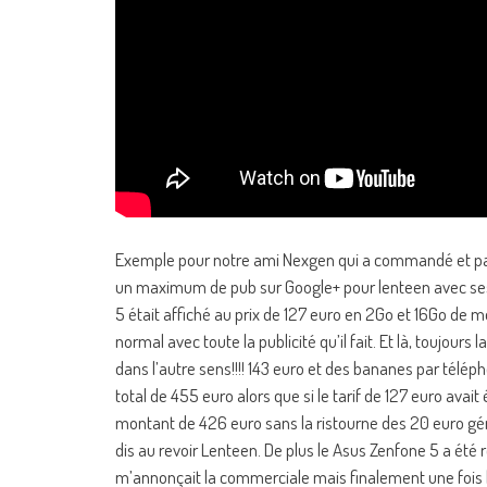
Exemple pour notre ami Nexgen qui a commandé et pay
un maximum de pub sur Google+ pour lenteen avec ses
5 était affiché au prix de 127 euro en 2Go et 16Go de 
normal avec toute la publicité qu’il fait. Et là, toujo
dans l’autre sens!!!! 143 euro et des bananes par télé
total de 455 euro alors que si le tarif de 127 euro avait
montant de 426 euro sans la ristourne des 20 euro gén
dis au revoir Lenteen. De plus le Asus Zenfone 5 a été
m’annonçait la commerciale mais finalement une fois le