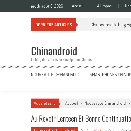
Skip
jeudi, août 6, 2026
Accueil
A Propos
Not
to
content
Chinandroid, le blog Hi
DERNIERS ARTICLES
Chinandroid
Le blog des accros du smartphone Chinois
NOUVEAUTÉ CHINANDROID
SMARTPHONES CHINOI
Vous êtes ici
Accueil
>
Nouveauté Chinandroid
>
Au Revoir Lenteen Et Bonne Continuati
Nouveauté Chinandroid
by
ChinaGeek
-
30 septembre, 2