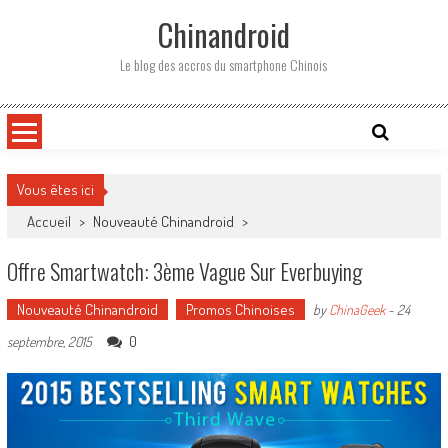
Skip
Chinandroid
to
content
Le blog des accros du smartphone Chinois
Vous êtes ici
Accueil
>
Nouveauté Chinandroid
>
Offre Smartwatch: 3ème Vague Sur Everbuying
Nouveauté Chinandroid
Promos Chinoises
by
ChinaGeek
-
24
0
septembre, 2015